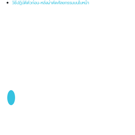
วิธีปฎิบัติตัวก่อน-หลังผ่าตัดศัลยกรรมบนใบหน้า