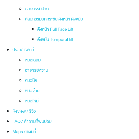
ศัลยกรรมปาก
ศัลยกรรมยกกระชับ ดึงหน้า ดึงขมับ
ดึงหน้า Full Face Lift
ดึงขมับ Temporal lift
ประวัติแพทย์
หมอเฉลิม
อาจารย์หวาน
หมอนิจ
หมอจ๋าย
หมอใหม่
Review / รีวิว
FAQ / คำถามที่พบบ่อย
Maps / แผนที่