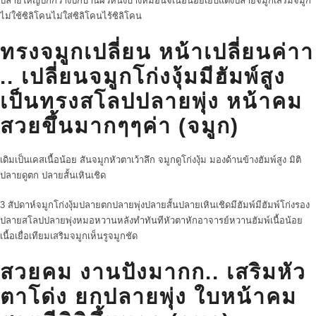
ปลายใหญ่
ปีกกว้าง
ปีกบาน
ผิวหนังบาง
หมอนิจ
เนื้อน้อย
เย็บแต่งปลายจมูก
เสริมจมูก
ไม่ใช้ซิลิโคน
ไม่ใส่ซิลิโคน
ไร้ซิลิโคน
ทรงจมูกเปลี่ยน หน้าเปลี่ยนค่าา
.. เปลี่ยนจมูกโก่งงุ้มมีฮัมพ์สูง
เป็นทรงสโลปปลายพุ่ง หน้าคม
สวยขึ้นมากๆๆค่า (จมูก)
เดิมเป็นเคสเนื้อน้อย สันจมูกหัวตาเว้าลึก จมูกดูโก่งงุ้ม มองด้านข้างฮัมพ์สูง มิติ
ปลายดูตก ปลายสั้นเหินเชิด
3 สัปดาห์
จมูกโก่งงุ้ม
ปลายตก
ปลายพุ่ง
ปลายสั้น
ปลายเหินเชิด
มีฮัมพ์
มีฮัมพ์โก่ง
รอง
ปลาย
สโลปปลายพุ่ง
หมอหวาน
หลังทำทันที
หัวตาหัก
อาจารย์หวาน
ฮัมพ์
เนื้อน้อย
เนื้อเยื่อเทียม
เสริมจมูก
เห็นรูจมูกชัด
สวยคม งานปังมากก.. เสริมหัว
ตาโด่ง ยกปลายพุ่ง ใบหน้าคม