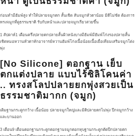
หน้า ดูเป็นธรรมชาติค่า (จมูก)
ก่อนทำมีฮัมพ์สูง ทำให้ปลายจมูกตก สั้นเชิด สันจมูกหัวตาน้อย มิติไม่ชัด ต้องการ
ทรงจมูกที่ดูธรรมชาติ รับกับหน้าและปลายจมูกเรียวสวยขึ้น
1 สัปดาห์
1 เดือนครึ่ง
ปลายตก
ปลายสั้น
ผิวหนังบาง
มีฮัมพ์
มีฮัมพ์โก่ง
รองปลาย
สั้น
เชิด
หมอหวาน
หัวตาหัก
อาจารย์หวาน
ฮัมพ์โก่ง
เนื้อน้อย
เนื้อเยื่อเทียม
เสริมจมูก
โด่ง
พุ่ง
[No Silicone] ตอกฐาน เย็บ
ตกแต่งปลาย แบบไร้ซิลิโคนค่า
.. ทรงสโลปปลายยกพุ่งสวยเป็น
ธรรมชาติมากก (จมูก)
เดิมฐานกระดูกกว้าง เนื้อน้อย ปลายจมูกใหญ่และมิติปลายตกไม่พุ่ง ปีกจมูกกว้าง
และบานออก
3 เดือน
9 เดือน
ตอกฐานกระดูก
ตอกฐานจมูก
ตอกหุบฐานกระดูก
ตัดปีก
ปลายตก