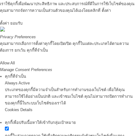
เราใช้คุกกี้เพื่อพัฒนาประสิทธิภาพ และประสบการณ์ที่ดีในการใช้เว็บไซต์ของคุณ
คุณสามารถจัดการความเป็นส่วนตัวของคุณได้เองโดยคลิกที่
ตั้งค่า
ตั้งค่า
ยอมรับ
Privacy Preferences
คุณสามารถเลือกการตั้งค่าคุกกี้โดยเปิด/ปิด คุกกี้ในแต่ละประเภทได้ตามความ
ต้องการ ยกเว้น คุกกี้ที่จำเป็น
Allow All
Manage Consent Preferences
คุกกี้ที่จำเป็น
Always Active
ประเภทของคุกกี้มีความจำเป็นสำหรับการทำงานของเว็บไซต์ เพื่อให้คุณ
สามารถใช้ได้อย่างเป็นปกติ และเข้าชมเว็บไซต์ คุณไม่สามารถปิดการทำงาน
ของคุกกี้นี้ในระบบเว็บไซต์ของเราได้
Cookies Details
คุกกี้เพื่อปรับเนื้อหาให้เข้ากับกลุ่มเป้าหมาย
คุกกี้ในส่วนการตลาด ใช้เพื่อติดตามพฤติกรรมผู้เข้าชมเว็บไซต์เพื่อแสดง