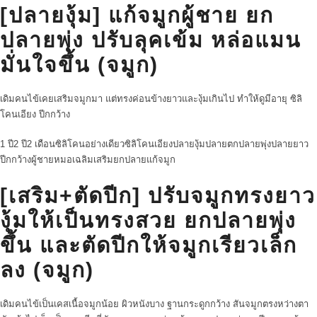
[ปลายงุ้ม] แก้จมูกผู้ชาย ยก
ปลายพุ่ง ปรับลุคเข้ม หล่อแมน
มั่นใจขึ้น (จมูก)
เดิมคนไข้เคยเสริมจมูกมา แต่ทรงค่อนข้างยาวและงุ้มเกินไป ทำให้ดูมีอายุ ซิลิ
โคนเอียง ปีกกว้าง
1 ปี
2 ปี
2 เดือน
ซิลิโคนอย่างเดียว
ซิลิโคนเอียง
ปลายงุ้ม
ปลายตก
ปลายพุ่ง
ปลายยาว
ปีกกว้าง
ผู้ชาย
หมอเฉลิม
เสริมยกปลาย
แก้จมูก
[เสริม+ตัดปีก] ปรับจมูกทรงยาว
งุ้มให้เป็นทรงสวย ยกปลายพุ่ง
ขึ้น และตัดปีกให้จมูกเรียวเล็ก
ลง (จมูก)
เดิมคนไข้​เป็นเคสเนื้อจมูกน้อย​ ผิวหนังบาง​ ฐาน​กระดูก​กว้าง​ สันจมูก​ตรงหว​่างตา​