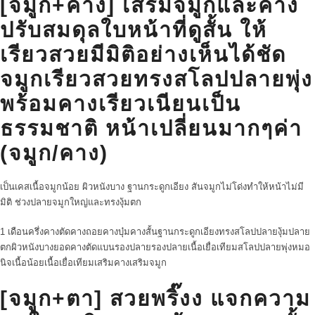
[จมูก+คาง] เสริมจมูกและคาง
ปรับสมดุลใบหน้าที่ดูสั้น ให้
เรียวสวยมีมิติอย่างเห็นได้ชัด
จมูกเรียวสวยทรงสโลปปลายพุ่ง
พร้อมคางเรียวเนียนเป็น
ธรรมชาติ หน้าเปลี่ยนมากๆค่า
(จมูก/คาง)
เป็นเคสเนื้อจมูกน้อย ผิวหนังบาง ฐานกระดูกเอียง สันจมูกไม่โด่งทำให้หน้าไม่มี
มิติ ช่วงปลายจมูกใหญ่และทรงงุ้มตก
1 เดือนครึ่ง
คางตัด
คางถอย
คางบุ๋ม
คางสั้น
ฐานกระดูกเอียง
ทรงสโลป
ปลายงุ้ม
ปลาย
ตก
ผิวหนังบาง
ยอดคางตัดแบน
รองปลาย
รองปลายเนื้อเยื่อเทียม
สโลปปลายพุ่ง
หมอ
นิจ
เนื้อน้อย
เนื้อเยื่อเทียม
เสริมคาง
เสริมจมูก
[จมูก+ตา] สวยพริ๊งง แจกความ