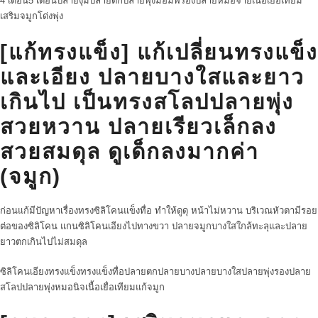
4 เดือน
5 เดือน
ปลายงุ้ม
ปลายตก
ปลายพุ่ง
มีฮัมพ์
รองปลาย
หมอจ๋าย
เนื้อเยื่อเทียม
เสริมจมูก
โด่งพุ่ง
[แก้ทรงแข็ง] แก้เปลี่ยนทรงแข็ง
และเอียง ปลายบางใสและยาว
เกินไป เป็นทรงสโลปปลายพุ่ง
สวยหวาน ปลายเรียวเล็กลง
สวยสมดุล ดูเด็กลงมากค่า
(จมูก)
ก่อนแก้มีปัญหาเรื่องทรงซิลิโคนแข็งทื่อ ทำให้ดูดุ หน้าไม่หวาน บริเวณหัวตามีรอย
ต่อของซิลิโคน แกนซิลิโคนเอียงไปทางขวา ปลายจมูกบางใสใกล้ทะลุและปลาย
ยาวตกเกินไปไม่สมดุล
ซิลิโคนเอียง
ทรงแข็ง
ทรงแข็งทื่อ
ปลายตก
ปลายบาง
ปลายบางใส
ปลายพุ่ง
รองปลาย
สโลปปลายพุ่ง
หมอนิจ
เนื้อเยื่อเทียม
แก้จมูก