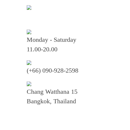
Monday - Saturday
11.00-20.00
คุณกำลังค้นหา "ลูกครึ
(+66) 090-928-2598
โอ้ยย สวยมากก ฝรั่งจ๋า
Chang Watthana 15
เลยค่า สโลปปลายพุ่งสุด
Bangkok, Thailand
ปัง หวาน น่ารักมากค่า
(จมูก)
ก่อนทำฐานกระดูกคด สันหัวตาหักเว้าลึก
ฐานจมูกกว้าง ปลายใหญ่ ปีกกว้างบาน