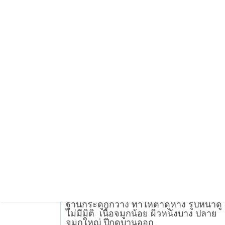
แก้ตาสองชั้น
เคสสันจมูกน้อย หัวตาเว้
ลึก ปลายใหญ่ ทำแล้ว
สวยเลยง่าาา ดูลูกครึ่ง
เลยค่า (จมูก)
เดิม​มีสันจมูกน้อยมาก และสันบริเวณหัว
ตา​หักเว้าลึกกับหน้าผาก​ จมูกทรงสั้น โคร
ฐานกระดูก​กว้าง​ ทำให้ตาดูห่าง รูปหน้าดู
ไม่มีมิติ​ เนื้อจมูกน​้อย​ ผิวหนังบาง​ ปลาย
จมูก​ใหญ่​ ปีกดูบานออก