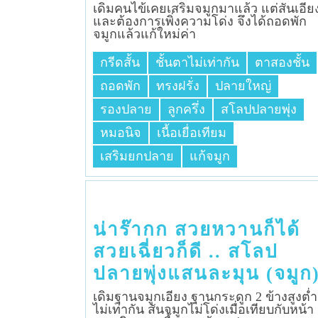
เดิมคนไข้เคยเสริมจมูกมาแล้ว แต่สันเอีย
และต้องการเพิ่งความโด่ง จึงได้ถอดพัก
จมูกแล้วแก้ใหม่ค่า
กรีดสั้น
ชั้นตาไม่เท่ากัน
ตาสองชั้น
ถอดพัก
ทรงฝรั่ง
ปลายใหญ่
รองปลาย
ลูกครึ่ง
สโลปปลายพุ่ง
หมอนิจ
เนื้อเยื่อเทียม
เสริมยกปลาย
แก้จมูก
น่าร๊ากก สวยหวานก็ได้
สวยเฉี่ยวก็ดี .. สโลป
ปลายพุ่งแสนละมุน (จมูก
เดิมฐานจมูก​เอียง​ ฐานกระดูก​ 2 ข้างสูงต่ำ
ไม่เท่ากัน​ สันจมูก​ไม่โด่งเมื่อเทียบกับหน้า