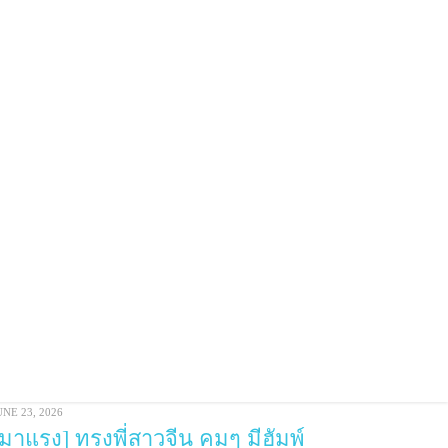
สวยชัดขึ้น หน้าคมสวย ยกปลายพุ่ง
ดูสดใสขึ้นมากค่า (จมูก)
ULY 12, 2026
ทรงสวยหวานโด่งคม ปลายจมูกเป๊ะ
ขับหน้าสวยเรียวมีมิติ ละมุนเป็น
ธรรมชาติมากค่า (จมูก)
ULY 1, 2026
สวยหวานรับหน้าสุดๆ แก้จมูกปลาย
บาง แกนและปลายเอียงมาก เป็น
ทรงสโลปปลายพุ่งสุดหวาน ขับหน้า
สวยเป็นธรรมชาติ (จมูก)
UNE 23, 2026
[มาแรง] ทรงพี่สาวจีน คมๆ มีฮัมพ์