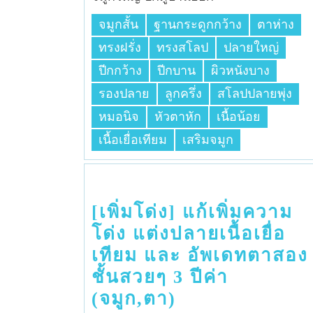
จมูกสั้น
ฐานกระดูกกว้าง
ตาห่าง
ทรงฝรั่ง
ทรงสโลป
ปลายใหญ่
ปีกกว้าง
ปีกบาน
ผิวหนังบาง
รองปลาย
ลูกครึ่ง
สโลปปลายพุ่ง
หมอนิจ
หัวตาหัก
เนื้อน้อย
เนื้อเยื่อเทียม
เสริมจมูก
[เพิ่มโด่ง] แก้เพิ่มความ
โด่ง แต่งปลายเนื้อเยื่อ
เทียม และ อัพเดทตาสอง
ชั้นสวยๆ 3 ปีค่า
(จมูก,ตา)