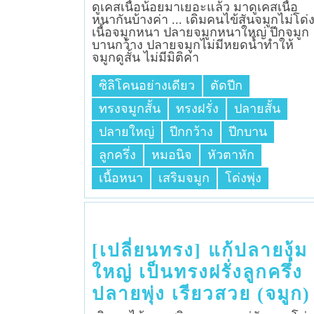
ดูเคสเนื้อน้อยมาเยอะแล้ว มาดูเคสเนื้อ
หนากันบ้างค่า ... เดิม​คนไข้สันจมูก​ไม่โด่ง
เนื้อจมูก​หนา​ ปลายจมูก​หนาใหญ่​ ปีกจมูก​
บาน​กว้าง​ ปลายจมูก​ไม่มีหยดน้ำทำให้
จมูก​ดู​สั้น​ ไม่มีมิติค่า
ซิลิโคนอย่างเดียว
ตัดปีก
ทรงจมูกสั้น
ทรงฝรั่ง
ปลายสั้น
ปลายใหญ่
ปีกกว้าง
ปีกบาน
ลูกครึ่ง
หมอนิจ
หัวตาหัก
เนื้อหนา
เสริมจมูก
โด่งพุ่ง
[เปลี่ยนทรง] แก้ปลายงุ้ม
ใหญ่ เป็นทรงฝรั่งลูกครึ่ง
ปลายพุ่ง เรียวสวย (จมูก)