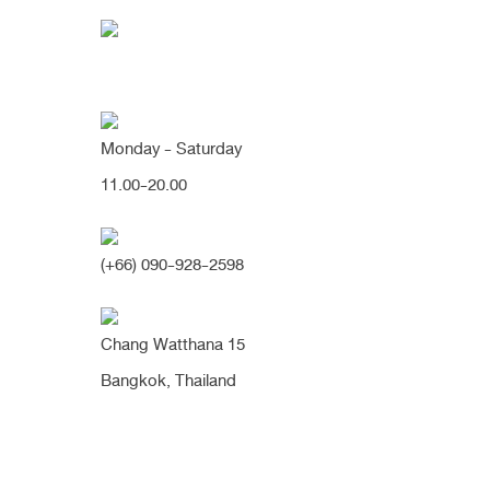
Monday - Saturday
11.00-20.00
คุณกำลังค้นหา "19 วั
(+66) 090-928-2598
แก้ทรงแข็งตรง ปลาย
Chang Watthana 15
บาง เป็นทรงสโลปสุด
Bangkok, Thailand
หวาน สวยละมุน เป็น
ธรรมชาติขึ้นมากค่า
(จมูก)