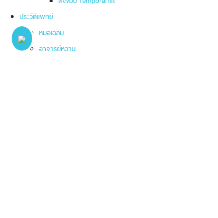
ดึงขมับ Temporal lift
ประวัติแพทย์
หมอเฉลิม
อาจารย์หวาน
หมอนิจ
หมอจ๋าย
หมอใหม่
Review / รีวิว
FAQ / คำถามที่พบบ่อย
Maps / แผนที่
วิธีปฎิบัติตัวก่อน-หลังผ่าตัดศัลยกรรมบนใบหน้า