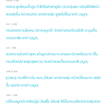
AUGUST 2, 2026
เคสกระดูกโหนกคิ้วสูง ทำให้สันหัวตาดูลึก ปลายงุ้มตก เสริมให้มิติหน้า
สวยชัดขึ้น หน้าคมสวย ยกปลายพุ่ง ดูสดใสขึ้นมากค่า (จมูก)
JULY 12, 2026
ทรงสวยหวานโด่งคม ปลายจมูกเป๊ะ ขับหน้าสวยเรียวมีมิติ ละมุนเป็น
ธรรมชาติมากค่า (จมูก)
JULY 1, 2026
สวยหวานรับหน้าสุดๆ แก้จมูกปลายบาง แกนและปลายเอียงมาก เป็น
ทรงสโลปปลายพุ่งสุดหวาน ขับหน้าสวยเป็นธรรมชาติ (จมูก)
JUNE 23, 2026
[มาแรง] ทรงพี่สาวจีน คมๆ มีฮัมพ์ ยกปลายพุ่ง หน้าเปลี่ยนมาก สดใส
ขึ้น ลุคเก๋มากๆค่า (จมูก)
JUNE 11, 2026
เปลี่ยนจมูกปลายใหญ่งุ้ม สันเตี้ย มีฮัมพ์ ให้เป็นทรงสโลปปลายพุ่งสวย