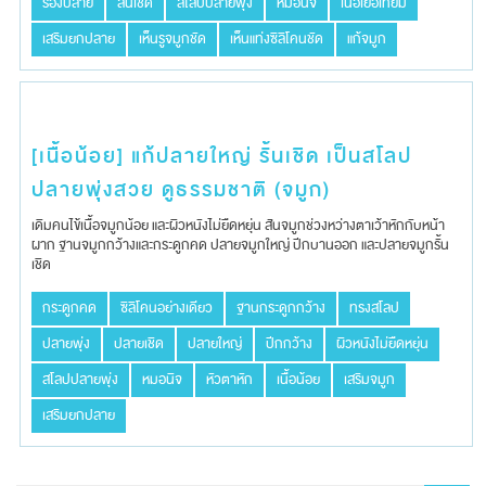
รองปลาย
สั้นเชิด
สโลปปลายพุ่ง
หมอนิจ
เนื้อเยื่อเทียม
เสริมยกปลาย
เห็นรูจมูกชัด
เห็นแท่งซิลิโคนชัด
แก้จมูก
[เนื้อน้อย] แก้ปลายใหญ่ รั้นเชิด เป็นสโลป
ปลายพุ่งสวย ดูธรรมชาติ (จมูก)
เดิมคนไข้​เนื้อ​จมูก​น้อย​ และผิวหนังไม่ยืดหยุ่น​ สันจมูก​ช่วงหว่างตาเว้าหักกับหน้า
ผาก​ ฐานจมูก​กว้างและกระดูกคด​ ปลายจมูก​ใหญ่ ​ปีก​บานออก​ และปลายจมูก​รั้น
เชิด
กระดูกคด
ซิลิโคนอย่างเดียว
ฐานกระดูกกว้าง
ทรงสโลป
ปลายพุ่ง
ปลายเชิด
ปลายใหญ่
ปีกกว้าง
ผิวหนังไม่ยืดหยุ่น
สโลปปลายพุ่ง
หมอนิจ
หัวตาหัก
เนื้อน้อย
เสริมจมูก
เสริมยกปลาย