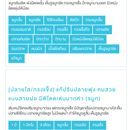
จมูก​เหินเชิด พังผืดหดรั้น​ เห็นรูจมูกชัด ทรงจมูก​แข็ง​ ปีกจมูก​บานออก ผิวหนัง
ยืดหยุ่นได้น้อย
จมูกสั้น
จมูกเชิด
ซิลิโคนเอียง
ตัดปีก
ทรงจมูกสั้น
ทรงธรรมชาติ
ทรงสโลป
ทรงแข็ง
ทรงแข็งทื่อ
ปลายเชิด
ปลายเหินเชิด
ปีกกว้าง
ปีกบาน
ผิวหนังยืดหยุ่นได้น้อย
รองปลาย
หมอนิจ
เนื้อเยื่อเทียม
เสริมยกปลาย
เห็นรูจมูกชัด
แก้จมูก
[ปลายใส/ทรงแข็ง] แก้ปรับปลายพุ่ง คมสวย
แบบสายฝอ มิติโดดเด่นมากค่า (จมูก)
เดิมคนไข้เคยเสริมจมูก​มาก่อน​ แต่ทรงจมูกแข็ง ​มีปัญหา​เรื่องปลายจมูกบาง​ใส เห็น
ปลายซิลิโคน​ ปลายจมูก​เชิดสูง​ ไม่มีหยดน้ำ ทำให้จมูก​ดูสั้น​ เห็นรูจมูก​ชัด
1 ปี
1 ปีครึ่ง
8 เดือน
จมูกสั้น
ทรงฝรั่ง
ทรงแข็ง