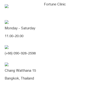
Monday - Saturday
11.00-20.00
คุณกำลังค้นหา "ปลายเชิด"
(+66) 090-928-2598
Chang Watthana 15
เปลี่ยนสันน้อย หัวตาเว้า เป็นทรงสโลปปลาย
Bangkok, Thailand
พุ่ง เรียวสวย เนียนรับหน้า หน้าเปลี่ยนสวย
หวาน ดูสดใสขึ้นมากค่า (จมูก)
เดิมเนื้อจมูกน้อย ผิวหนังค่อนข้างบาง สันจมูกเว้าลึก มีฮัมพ์เล็กน้อย ช่วงปลายสั้น
เชิด ปีกจมูกบานออก