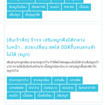
สันจมูกไม่เรียบ
สไตล์เกาหลี
หมอนิจ
หัวตาหัก
เนื้อน้อย
เสริมจมูก
เห็นรูจมูกชัด
[สันเว้าลึก] ว้าวว เสริมจมูกดึงมิติกลาง
ใบหน้า.. สวยเปลี่ยน สดใส มีมิติขึ้นจนแทบจำ
ไม่ได้ (จมูก)
เดิมฐานกระดูกเอียง​ ฐานกระดูกกว้าง​ ทำให้หน้าตรง​ดูแบนไม่​มีมิติ​ ช่วงสันจมูก​เว้า
มาก​ ความโด่งไม่รับกับหน้าผาก​ เนื้อจมูก​น้อย​ ผิวบาง ปลายจมู​กสั้นและเชิด ปีก
จมูกกว้าง
ฐานกระดูกกว้าง
ฐานจมูกเอียง
ปลายสั้น
ปลายเชิด
ปลายเชิดตัด
ปีกกว้าง
ผิวหนังบาง
รองปลาย
สันหัวตาเว้าลึก
หมอนิจ
เนื้อน้อย
เนื้อเยื่อเทียม
เสริมจมูก