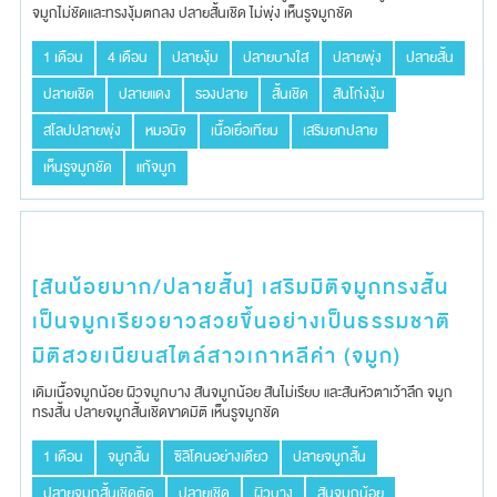
จมูกไม่ชัดและทรง​งุ้มตกลง​ ปลายสั้นเชิด ไม่พุ่ง เห็นรูจมูกชัด
1 เดือน
4 เดือน
ปลายงุ้ม
ปลายบางใส
ปลายพุ่ง
ปลายสั้น
ปลายเชิด
ปลายแดง
รองปลาย
สั้นเชิด
สันโก่งงุ้ม
สโลปปลายพุ่ง
หมอนิจ
เนื้อเยื่อเทียม
เสริมยกปลาย
เห็นรูจมูกชัด
แก้จมูก
[สันน้อยมาก/ปลายสั้น] เสริมมิติจมูกทรงสั้น
เป็นจมูกเรียวยาวสวยขึ้นอย่างเป็นธรรมชาติ
มิติสวยเนียนสไตล์สาวเกาหลีค่า (จมูก)
เดิมเนื้อจมูกน้อย​ ผิวจมูกบาง​ สันจมูกน้อย สันไม่เรียบ และสันหัวตา​เว้าลึก​ จมูก
ทรงสั้น ปลายจมูก​สั้นเชิดขาดมิติ เห็นรูจมูกชัด
1 เดือน
จมูกสั้น
ซิลิโคนอย่างเดียว
ปลายจมูกสั้น
ปลายจมูกสั้นเชิดตัด
ปลายเชิด
ผิวบาง
สันจมูกน้อย