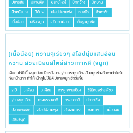
ปลายสั้น
ปลายเชิด
ปลายใหญ่
ปีกกว้าง
ปีกบาน
ผิวหนังบาง
มีฮัมพ์
สโลปปลายพุ่ง
หมอนิจ
หัวตาหัก
เนื้อน้อย
เสริมจมูก
เสริมยกปลาย
เห็นรูจมูกชัด
[เนื้อน้อย] หวานๆเรียวๆ สโลปนุ่มแสนอ่อน
หวาน สวยเนียนสไตล์สาวเกาหลี (จมูก)
เดิมคนไข้มีเนื้อจมูกน้อย​ ผิวหนังบาง​ ฐานกระดูกเอียง​ สันจมูกช่วงหัวตาเว้าไม่รับ
กับหน้าผาก​ ทำให้หน้าดูไม่มีมิติ ปลายจมูก​เชิดรั้นขึ้น​
2 ปี
5 เดือน
6 เดือน
กระดูกฐานเอียง
ซิลิโคนอย่างเดียว
ฐานจมูกเอียง
ทรงธรรมชาติ
ทรงเกาหลี
ปลายเชิด
ปลายเหินเชิด
สโลปปลายพุ่ง
สไตล์เกาหลี
หัวตาหัก
เนื้อน้อย
เสริมจมูก