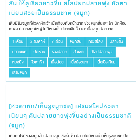
สั้น ให้ดูเรียวยาวขึ้น สโลปยกปลายพุ่ง หัวตา
เนียนสวยเป็นธรรมชาติ (จมูก)
เดิม​มีสันจมูกที่หัวตาหักเว้า​ เมื่อเทียบกับหน้าผาก​ ช่วงจมูก​สั้นและเล็ก​ ​ปีกห้อย
ตกลง​ ปลายจมูกใหญ่ ไม่มีหยดน้ำ​ ปลายเชิดรั้น และ​ เนื้อจมูก​น้อยมาก​
1 เดือน
2 สัปดาห์
7 เดือน
จมูกสั้น
ทรงสโลป
ปลายสั้น
ปลายเชิด
ปีกห้อย
รองปลาย
สั้นเชิด
สโลปปลายพุ่ง
หมอนิจ
หัวตาหัก
เนื้อน้อย
เนื้อน้อยมาก
เนื้อเยื่อเทียม
เสริมจมูก
[หัวตาหัก/เห็นรูจมูกชัด] เสริมสโลปหัวตา
เนียนๆ ดันปลายยาวพุ่งขึ้นอย่างเป็นธรรมชาติ
(จมูก)
เดิมคนไข้มีช่วงจมูก​สั้น​ ปลายจมูก​เชิดรั้นขึ้น​ ปลายไม่มีหยดน้ำ​ เห็นรูจมูก​ชัด​ ปีก