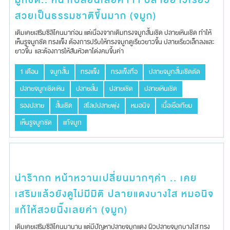
มูกชัด.. หน้าเปลี่ยนเลยค่าาา ปลายยาวเรียว
สวยเป็นธรรมชาติขึ้นมาก (จมูก)
เดิมเคยเสริมซิลิโคนมาก่อน แต่เนื่องจากเดิมทรงจมูกสั้นเชิด ปลายเหินเชิด ทำให้
เห็นรูจมูกชัด ทรงแข็ง ต้องการปรับให้ทรงจมูกดูเรียวยาวขึ้น ปลายเรียวเล็กลงและ
ยาวขึ้น และต้องการให้สันหัวตาโด่งคมขึ้นค่า
1 เดือน
จมูกสั้น
ทรงแข็ง
ทรงแข็งทื่อ
ปลายจมูกสั้นเชิดตัด
ปลายจมูกเชิดเหิน
ปลายสั้น
ปลายเชิด
ปลายเหินเชิด
รองปลาย
สั้นเชิด
สโลปปลายพุ่ง
หมอนิจ
เนื้อเยื่อเทียม
เห็นรูจมูกชัด
แก้จมูก
น่าร๊ากก หน้าหวานเปลี่ยนมากๆค่า .. เคย
เสริมแล้วยังดูไม่มีมิติ ปลายแดงบางใส หมอนิจ
แก้ให้สวยนิ๊งเลยค่า (จมูก)
เดิมเคยเสริมซิลิโคน​มานาน แต่มีปัญหา​ปลายจมูก​แดง ผิวปลายจมูก​บางใส​ ทรง