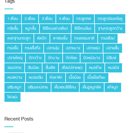
Tags
1 เดือน
2 เดือน
3 เดือน
4 เดือน
กระดูกคด
กระดูกอ่อนหลังหู
กรีดสั้น
จมูกสั้น
ซิลิโคนอย่างเดียว
ซิลิโคนเอียง
ฐานกระดูกกว้าง
ตอกฐานกระดูก
ตัดปีก
ตาสองชั้น
ทรงธรรมชาติ
ทรงสโลป
ทรงแข็ง
ทรงแข็งทื่อ
ปลายงุ้ม
ปลายบาง
ปลายพุ่ง
ปลายสั้น
ปลายใหญ่
ปีกกว้าง
ปีกบาน
ปีกห้อย
ผิวหนังบาง
มีฮัมพ์
รองปลาย
สันน้อย
สั้นเชิด
สโลปปลายพุ่ง
หมอจ๋าย
หมอนิจ
หมอหวาน
หมอเฉลิม
หัวตาหัก
เนื้อน้อย
เนื้อเยื่อเทียม
เสริมจมูก
เสริมยกปลาย
เห็นขอบซิลิโคน
เห็นรูจมูกชัด
แก้จมูก
โด่งพุ่ง
Recent Posts