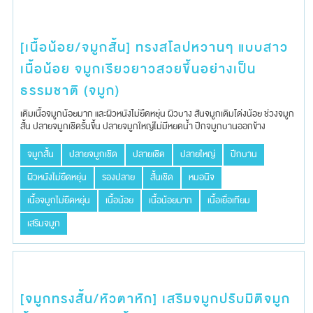
[เนื้อน้อย/จมูกสั้น] ทรงสโลปหวานๆ แบบสาว
เนื้อน้อย จมูกเรียวยาวสวยขึ้นอย่างเป็น
ธรรมชาติ (จมูก)
เดิมเนื้อจมู​กน้อยมาก​ และผิวหนังไม่ยืดหยุ่น​ ผิวบาง​ สันจมูก​เดิม​โด่งน้อย​ ช่วงจมูก​
สั้น​ ปลายจ​มูกเชิดรั้นขึ้น​ ปลายจมูก​ใหญ่​ไม่มีหยดน้ำ ปีกจมูกบานออกข้าง
จมูกสั้น
ปลายจมูกเชิด
ปลายเชิด
ปลายใหญ่
ปีกบาน
ผิวหนังไม่ยืดหยุ่น
รองปลาย
สั้นเชิด
หมอนิจ
เนื้อจมูกไม่ยืดหยุ่น
เนื้อน้อย
เนื้อน้อยมาก
เนื้อเยื่อเทียม
เสริมจมูก
[จมูกทรงสั้น/หัวตาหัก] เสริมจมูกปรับมิติจมูก