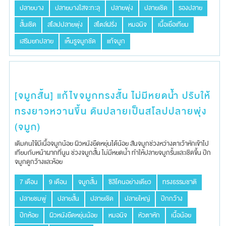
ปลายบาง
ปลายบางใสจะทะลุ
ปลายพุ่ง
ปลายเชิด
รองปลาย
สั้นเชิด
สโลปปลายพุ่ง
สไตล์ฝรั่ง
หมอนิจ
เนื้อเยื่อเทียม
เสริมยกปลาย
เห็นรูจมูกชัด
แก้จมูก
[จมูกสั้น] แก้ไขจมูกทรงสั้น ไม่มีหยดน้ำ ปรับให้
ทรงยาวหวานขึ้น ดันปลายเป็นสโลปปลายพุ่ง
(จมูก)
เดิม​คนไข้มีเนื้อ​จมูก​น้อย​ ผิวหนังยืดหยุ่นได้น้อย สันจมูก​ช่วงหว่างตาเว้าหักเข้าไป​
เทียบกับหน้าผากที่นูน​ ช่วงจมูกสั้น​ ไม่มีหยดน้ำ​ ทำให้ปลายจมูกรั้นและเชิดขึ้น​ ปีก
จมูกดูกว้างและห้อย
7 เดือน
9 เดือน
จมูกสั้น
ซิลิโคนอย่างเดียว
ทรงธรรมชาติ
ปลายชมพู่
ปลายสั้น
ปลายเชิด
ปลายใหญ่
ปีกกว้าง
ปีกห้อย
ผิวหนังยืดหยุ่นน้อย
หมอนิจ
หัวตาหัก
เนื้อน้อย