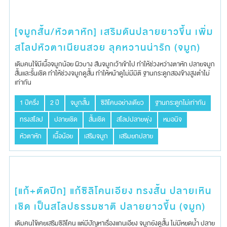
[จมูกสั้น/หัวตาหัก] เสริมดันปลายยาวขึ้น เพิ่ม
สโลปหัวตาเนียนสวย ลุคหวานน่ารัก (จมูก)
เดิมคนไข้มีเนื้อจมูกน้อย​ ผิวบาง​ สันจมูก​เว้าเข้าไป​ ทำให้ช่วงหว่างตาหัก​ ปลายจมูก
สั้นและ​รั้นเชิด​ ทำให้ช่วงจมูก​ดู​สั้น​ ทำให้หน้าดูไม่มีมิติ​ ฐานกระดูก​สองข้างสูงต่ำไม่
เท่ากัน
1 ปีครึ่ง
2 ปี
จมูกสั้น
ซิลิโคนอย่างเดียว
ฐานกระดูกไม่เท่ากัน
ทรงสโลป
ปลายเชิด
สั้นเชิด
สโลปปลายพุ่ง
หมอนิจ
หัวตาหัก
เนื้อน้อย
เสริมจมูก
เสริมยกปลาย
[แก้+ตัดปีก] แก้ซิลิโคนเอียง ทรงสั้น ปลายเหิน
เชิด เป็นสโลปธรรมชาติ ปลายยาวขึ้น (จมูก)
เดิมคนไข้เคยเสริมซิลิโ​คน​ แต่มีปัญหา​เรื่องแกนเอียง​ จมูก​ยังดูสั้น​ ไม่มีหยดน้ำ ปลาย