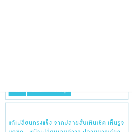
[ปลายสั้น] เสริมจมูก ยกหัวตาสูง ไล่ทรงสโลป
ดันปลายเรียวยาวขึ้น สวยขึ้นมาก มิติสดใสขึ้น
มากค่า (จมูก)
เดิมเนื้อจมูกน้อย ผิวหนังบาง สันจมูกหว่างตาหักเว้า ปลายจมูกสั้น ปลายขาดหยด
น้ำ
2 เดือน
3 สัปดาห์
จมูกสั้น
ทรงสโลป
ปลายสั้น
ปลายเชิด
ผิวหนังบาง
รองปลาย
สโลปปลายพุ่ง
หมอนิจ
หัวตาหัก
เนื้อน้อย
เนื้อเยื่อเทียม
เสริมจมูก
แก้เปลี่ยนทรงแข็ง จากปลายสั้นเหินเชิด เห็นรูจ