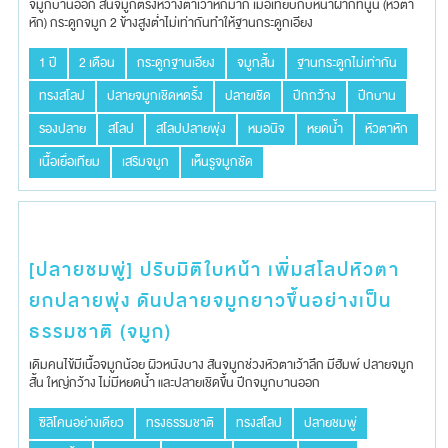
จมูก​บาน​ออก​ สันจมูก​ตรงหว่างตาเว้าหักมาก เมื่อเทียบกับ​หน้าผาก​ที่นูน​ (หัวตา
หัก) กระดูก​จมูก​ 2 ข้าง​สูงต่ำไม่เท่ากันทำให้ฐานกระดูก​เอียง
1 ปี
2 เดือน
กระดูกฐานเอียง
จมูกสั้น
ฐานกระดูกไม่เท่ากัน
ทรงสโลป
ปลายจมูกเชิดหดรั้ง
ปลายเชิด
ปีกกว้าง
ปีกบาน
รองปลาย
สโลป
สโลปปลายพุ่ง
หมอนิจ
หยดน้ำ
หัวตาหัก
เนื้อเยื่อเทียม
เสริมจมูก
เห็นรูจมูกชัด
[ปลายชมพู่] ปรับมิติใบหน้า เพิ่มสโลปหัวตา
ยกปลายพุ่ง ดันปลายจมูกยาวขึ้นอย่างเป็น
ธรรมชาติ (จมูก)
เดิม​คนไข้มีเนื้อจมูกน้อย​ ผิวหนังบาง สันจมูกช่วงหัวตาเว้าลึก​ มีฮัมพ์​ ปลายจมูก​
สั้น​ ใหญ่กว้าง ไม่มีหยดน้ำ และปลายเชิดขึ้น​ ปีกจมูก​บานออก
ซิลิโคนอย่างเดียว
ทรงธรรมชาติ
ทรงสโลป
ปลายชมพู่