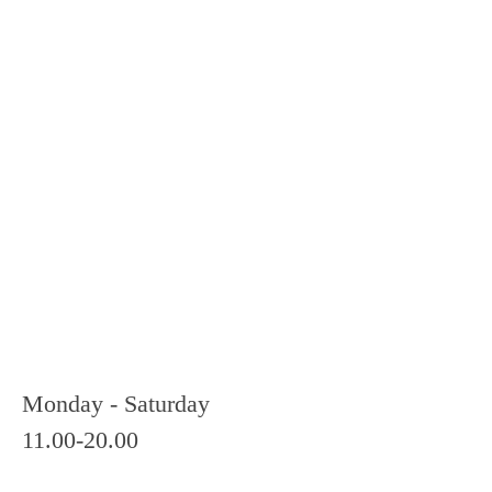
ทั้งหมด
จมูก
ตา
คาง
ตัดปีก
ตัดยกปีก
ดึงหน้า
ดึงขมับ
Monday - Saturday
คุณกำลังค้นหา "ศัลยกรรม
11.00-20.00
จมูก"