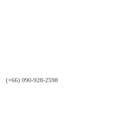
เคสกระดูกโหนกคิ้วสูง ทำให้สัน
(+66) 090-928-2598
หัวตาดูลึก ปลายงุ้มตก เสริมให้
มิติหน้าสวยชัดขึ้น หน้าคมสวย
ยกปลายพุ่ง ดูสดใสขึ้นมากค่า
(จมูก)
ก่อนเสริมมีทรงจมูกงุ้ม และสันหัวตาน้อย มีกระดูก
โหนกคิ้วสูง ทำให้สันหัวตายิ่งดูลึก มีฮัมพ์ ปลายจมูก